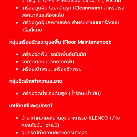
มาตรฐาน ATEX สำหรับโรงงานแป้ง, ยา, สารเคมี
เครื่องดูดฝุ่นห้องคลีนรูม (Cleanroom) สำหรับโรง
พยาบาลและห้องแล็บ
เครื่องดูดฝุ่นสะพายหลัง สำหรับงานบนเครื่องบิน
หรือที่แคบ
กลุ่มเครื่องขัดและดูแลพื้น (Floor Maintenance):
เครื่องขัดพื้น, รถขัดพื้นอัตโนมัติ
รถกวาดถนน, รถกวาดพื้น
เครื่องเป่าพรม, เครื่องซักพรม
กลุ่มฉีดล้างทำความสะอาด:
เครื่องฉีดน้ำแรงดันสูง (น้ำร้อน-น้ำเย็น)
เคมีภัณฑ์และอุปกรณ์:
น้ำยาทำความสะอาดอุตสาหกรรม KLENCO (ล้าง
คราบไขมัน, จาระบี)
อุปกรณ์ทำความสะอาดครบวงจร